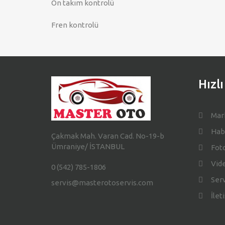
Ön takım kontrolü
Fren kontrolü
Hızl
Mar
Hab
Çakmak Mah. Varan Cad. No-19-b
Ümraniye/ İSTANBUL
Foto
Vide
0 (542) 785-1806
Serv
servis@masterotoservis.com
İlet