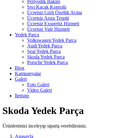
Periyodik Bakım
Sıvı Kaçak Konrolü
Ücretsiz Gizli Özellik Açma
Ücretsiz Arıza Tespiti
Ücretsiz Exspertiz Hizmeti
Ücretsiz Vale Hizmeti
Yedek Parça
Volkswagen Yedek Parça
Audi Yedek Parça
Seat Yedek Parça
Skoda Yedek Parça
Porsche Yedek Parça
Blog
Kampanyalar
Galeri
Foto Galeri
Video Galeri
İletişim
Skoda Yedek Parça
Ürünlerimizi inceleyip sipariş verebilirsiniz.
Anasayfa