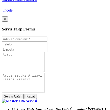
İncele
×
Servis Talep Formu
Servis Çağır
Kapat
Çakmak Mah. Varan Cad. No-19-b Ümraniye/ İSTANBUL