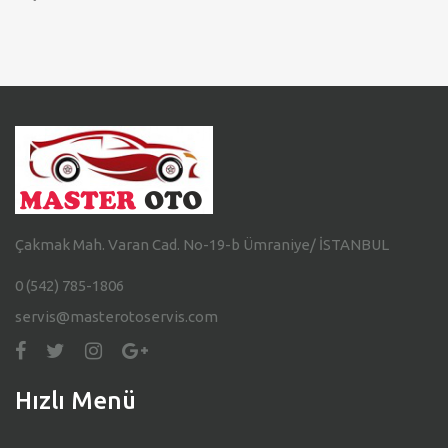
Çakmak Mah. Varan Cad. No-19-b Ümraniye/ İSTANBUL
0 (542) 785-1806
servis@masterotoservis.com
Hızlı Menü