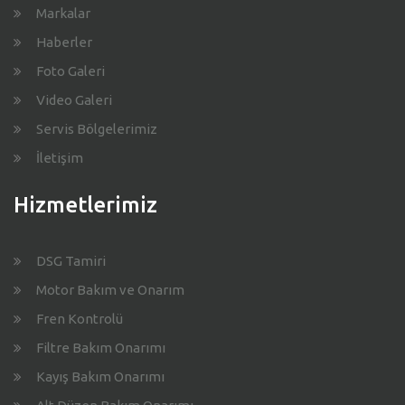
Markalar
Haberler
Foto Galeri
Video Galeri
Servis Bölgelerimiz
İletişim
Hizmetlerimiz
DSG Tamiri
Motor Bakım ve Onarım
Fren Kontrolü
Filtre Bakım Onarımı
Kayış Bakım Onarımı